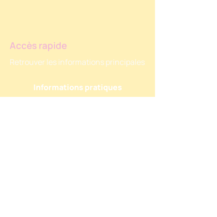
finalisation de la
programmation.
Accès rapide
Retrouver les informations principales
Informations pratiques
Programmation
Contact
Participer
Vous souhaitez vous investir pour le
festival?