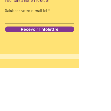
inscrivant à notre infolettre !
Saisissez votre e-mail ici
Recevoir l'infolettre
Festival de sciences sur le Quai
Paquet à Lévis
12-13-14
juin 2026